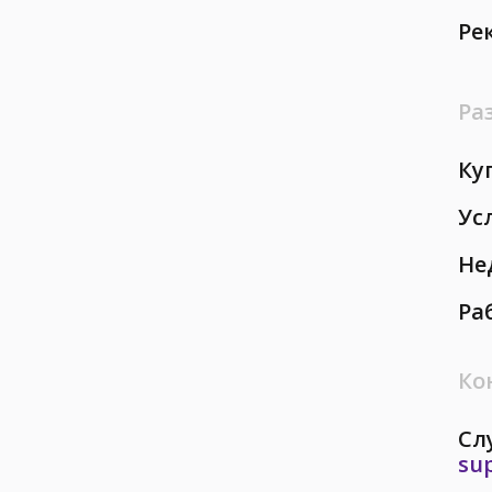
Ре
Ра
Ку
Ус
Не
Ра
Ко
Сл
su