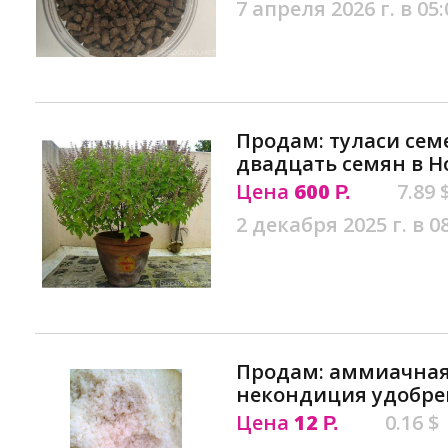
7 апреля 2026 г. в 05:
Продам: туласи сем
двадцать семян в Н
Цена
600
7.89 
Р.
2 декабря 2025 г. в 0
Продам: аммиачная
некондиция удобре
Цена
12
0.16 $
Р.