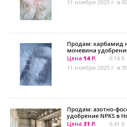
11 ноября 2025 г. в 0
Продам: карбамид 
мочевина удобрени
Цена
14
0.18 $
Р.
11 ноября 2025 г. в 0
Продам: азотно-фо
удобрение NPKS в Н
Цена
31
0.41 $
Р.