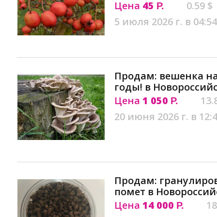
Цена
45
0.59 $
Р.
5 июля 2026 г. в 04:54
Продам: вешенка на
годы! в Новороссий
Цена
1 050
13.
Р.
20 июня 2026 г. в 12:
Продам: гранулир
помет в Новороссий
Цена
14 000
18
Р.