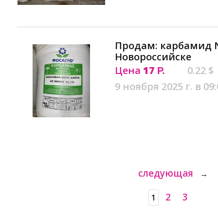
Продам: карбамид N
Новороссийске
Цена
17
0.22 $
Р.
9 ноября 2025 г. в 09:
следующая
→
2
3
1