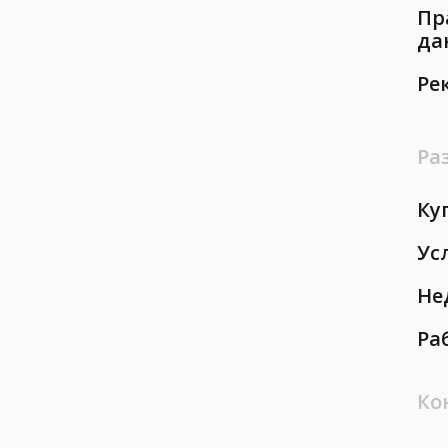
Пр
да
Ре
Ра
Ку
Ус
Не
Ра
Ко