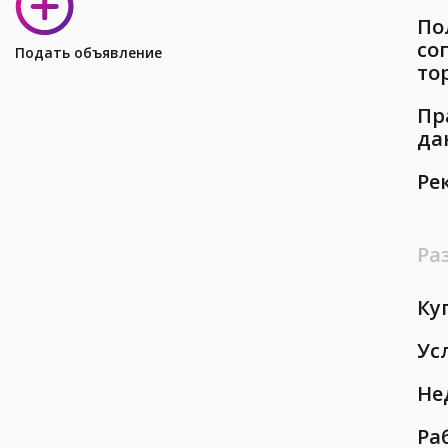
По
со
Подать объявление
то
Пр
да
Ре
Ра
Ку
Ус
Не
Ра