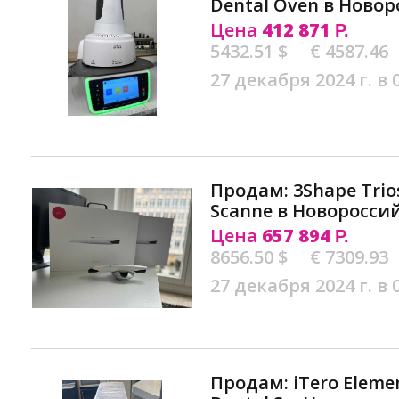
Dental Oven в Новор
Цена
412 871
Р.
5432.51 $
€ 4587.46
27 декабря 2024 г. в 
Продам: 3Shape Trios
Scanne в Новоросси
Цена
657 894
Р.
8656.50 $
€ 7309.93
27 декабря 2024 г. в 
Продам: iTero Elemen