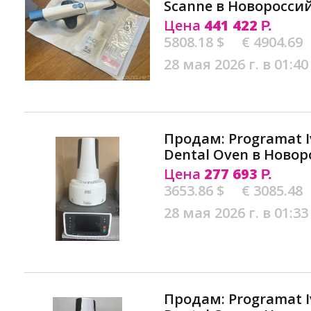
Scanne в Новоросси
Цена
441 422
Р.
5808.18 $
€ 4904.69
28 мая 2026 г. в 01:40
Продам: Programat Iv
Dental Oven в Новор
Цена
277 693
Р.
3653.86 $
€ 3085.48
28 мая 2026 г. в 01:33
Продам: Programat Iv