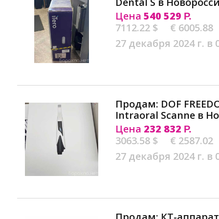
Dental S в Новоросс
Цена
540 529
Р.
7112.22 $
€ 6005.88
27 декабря 2024 г. в 
Продам: DOF FREEDO
Intraoral Scanne в 
Цена
232 832
Р.
3063.58 $
€ 2587.02
27 декабря 2024 г. в 
Продам: КТ-аппарат P