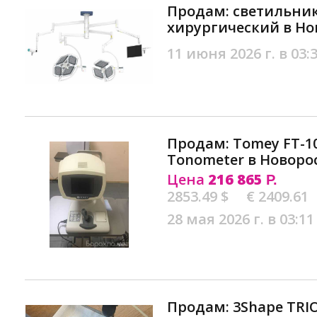
Продам: светильни
хирургический в Но
11 июня 2026 г. в 03:
Продам: Tomey FT-1
Tonometer в Новоро
Цена
216 865
Р.
2853.49 $
€ 2409.61
28 мая 2026 г. в 03:11
Продам: 3Shape TRIOS