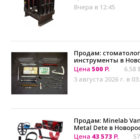
Вчера в 12:45
Продам: стоматоло
инструменты в Нов
Цена
500
6.58 
Р.
3 августа 2026 г. в 03
Продам: Minelab Van
Metal Dete в Новоро
Цена
43 573
57
Р.