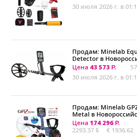
30 июля 2026 г. в 01:
Продам: Minelab Equ
Detector в Новоросс
Цена
43 573
57
Р.
30 июля 2026 г. в 01:
Продам: Minelab GPZ 
Metal в Новороссий
Цена
174 296
Р.
2293.37 $
€ 1936.62