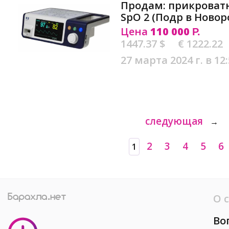
Продам: прикроватн
SpO 2 (Подр в Новор
Цена
110 000
Р.
1447.37 $
€ 1222.22
27 марта 2024 г. в 12
следующая
→
2
3
4
5
6
1
О 
Во