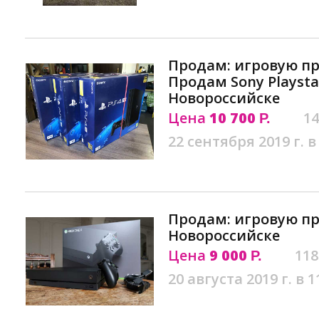
Продам: игровую пр
Продам Sony Playstat
Новороссийске
Цена
10 700
14
Р.
22 сентября 2019 г. в
Продам: игровую при
Новороссийске
Цена
9 000
118
Р.
20 августа 2019 г. в 1