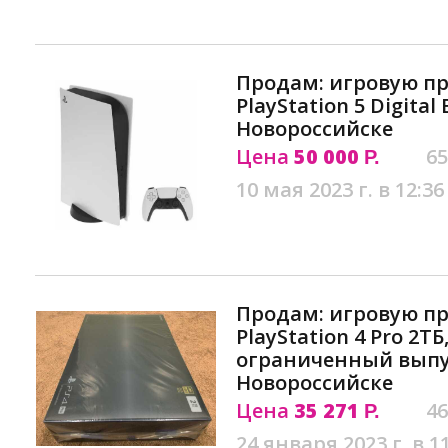
Продам: игровую пр
PlayStation 5 Digital 
Новороссийске
Цена
50 000
65
Р.
10 мая 2023 г. в 12:36
Продам: игровую пр
PlayStation 4 Pro 2Т
ограниченный выпус
Новороссийске
Цена
35 271
46
Р.
24 января 2023 г. в 1