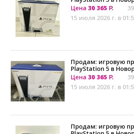
Цена
30 365
39
Р.
15 июля 2026 г. в 01:
Продам: игровую пр
PlayStation 5 в Нов
Цена
30 365
39
Р.
15 июля 2026 г. в 01:
Продам: игровую пр
PlayStation 5 в Нов