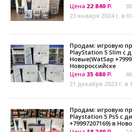
Цена
22 840
30
Р.
23 января 2024 г. в 0
Продам: игровую пр
PlayStation 5 Slim с
Новые(WatSap +79995
Новороссийске
Цена
35 680
46
Р.
21 декабря 2023 г. в 
Продам: игровую пр
Playstation 5 Ps5 с
+79997207169) в Нов
Цена
18 240
24
Р.