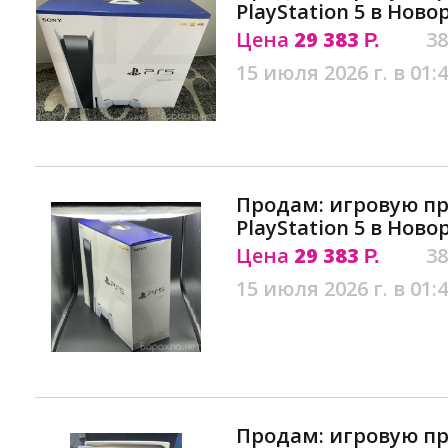
PlayStation 5 в Нов
Цена
29 383
38
Р.
15 июля 2026 г. в 01:
Продам: игровую пр
PlayStation 5 в Нов
Цена
29 383
38
Р.
15 июля 2026 г. в 01:
Продам: игровую при