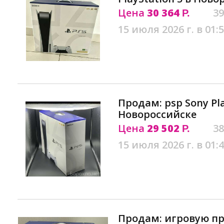
Цена
30 364
39
Р.
15 июля 2026 г. в 01:
Продам: psp Sony Pla
Новороссийске
Цена
29 502
38
Р.
15 июля 2026 г. в 01:
Продам: игровую пр