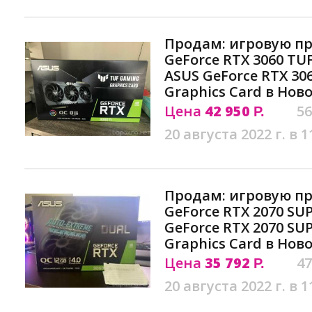
Продам: игровую пр
GeForce RTX 3060 T
ASUS GeForce RTX 3
Graphics Card в Нов
Цена
42 950
56
Р.
20 августа 2022 г. в 1
Продам: игровую пр
GeForce RTX 2070 SU
GeForce RTX 2070 SUP
Graphics Card в Нов
Цена
35 792
47
Р.
20 августа 2022 г. в 1