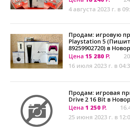
4 августа 2023 г. в 09
Продам: игровую пр
Playstation 5 (Пиши
89259902720) в Ново
Цена
15 280
20
Р.
16 июля 2023 г. в 04:
Продам: игровая пр
Drive 2 16 Bit в Нов
Цена
1 250
16.
Р.
25 июня 2023 г. в 12: