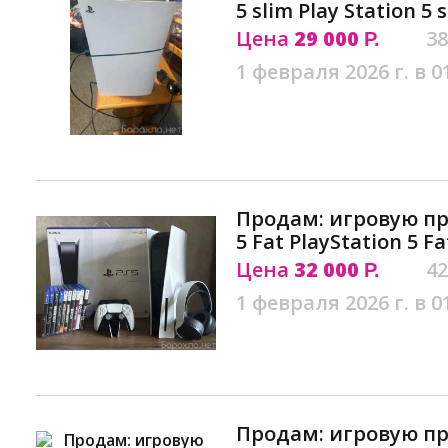
5 slim Play Station 5
Цена
29 000
38
Р.
1 февраля 2026 г. в 0
Продам: игровую пр
5 Fat PlayStation 5 
Цена
32 000
42
Р.
1 февраля 2026 г. в 0
Продам: игровую пр