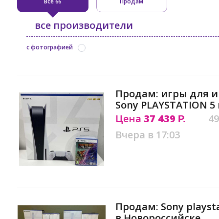
Все
Продам
66
все производители
с фотографией
Продам: игры для и
Sony PLAYSTATION 5
Цена
37 439
49
Р.
Вчера в 17:03
Продам: Sony playstat
в Новороссийске