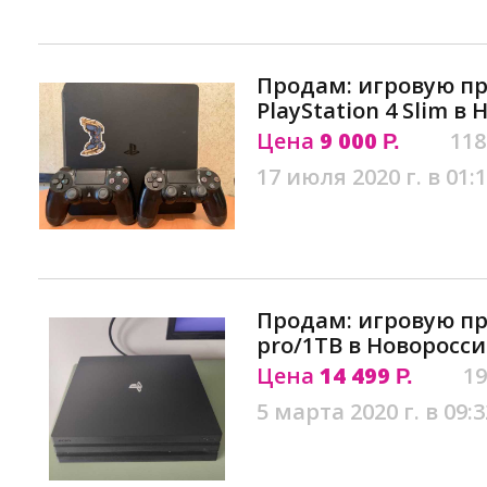
Продам: игровую пр
PlayStation 4 Slim в
Цена
9 000
118
Р.
17 июля 2020 г. в 01:
Продам: игровую пр
pro/1TB в Новоросс
Цена
14 499
19
Р.
5 марта 2020 г. в 09:3