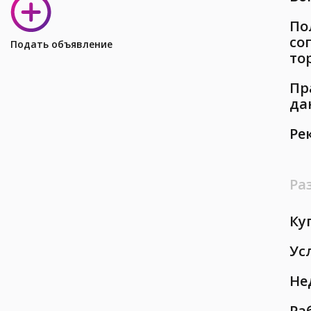
По
со
Подать объявление
то
Пр
да
Ре
Ра
Ку
Ус
Не
Ра