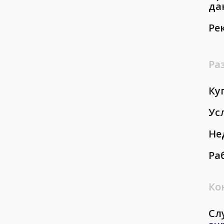
да
Ре
Ра
Ку
Ус
Не
Ра
Ко
Сл