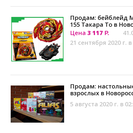
Продам: бейблейд М
155 Такара То в Нов
Цена
3 117
41.
Р.
21 сентября 2020 г. в
Продам: настольные
взрослых в Новорос
5 августа 2020 г. в 02