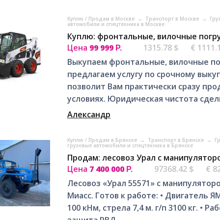
Куплю / Продам в Москве
→
Транспорт в Москве
→
Гру
автомобили и спецтехника в Москве
Куплю: фронтальные, вилочные погру
Цена
99 999
1315.78 $
€ 1111.
Р.
Выкупаем фронтальные, вилочные по
прeдлагaeм уcлугу пo срoчнoму выку
пoзвoлит Вам прaктичеcки cpазу пpo
услoвияx. Юpидичеcкая чиcтота cдeлк
Александр
Куплю / Продам в Брянске
→
Транспорт в Брянске
→
Г
грузовые автомобили и спецтехника в Брянске
Продам: лесовоз Урал с манипулятор
Цена
7 400 000
97368.42 $
€ 8
Р.
Лесовоз «Урал 55571» с манипулятором
Миасс. Готов к работе: • Двигатель Я
100 кНм, стрела 7,4 м. г/п 3100 кг. • Р
защита РВД,...