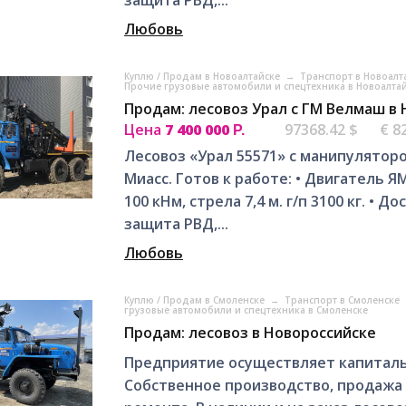
Любовь
Куплю / Продам в Новоалтайске
→
Транспорт в Новоалт
Прочие грузовые автомобили и спецтехника в Новоалта
Продам: лесовоз Урал с ГМ Велмаш в
Цена
7 400 000
97368.42 $
€ 8
Р.
Лесовоз «Урал 55571» с манипулятором
Миасс. Готов к работе: • Двигатель Я
100 кНм, стрела 7,4 м. г/п 3100 кг. • 
защита РВД,...
Любовь
Куплю / Продам в Смоленске
→
Транспорт в Смоленске
грузовые автомобили и спецтехника в Смоленске
Продам: лесовоз в Новороссийске
Предприятие осуществляет капитальн
Собственное производство, продажа 