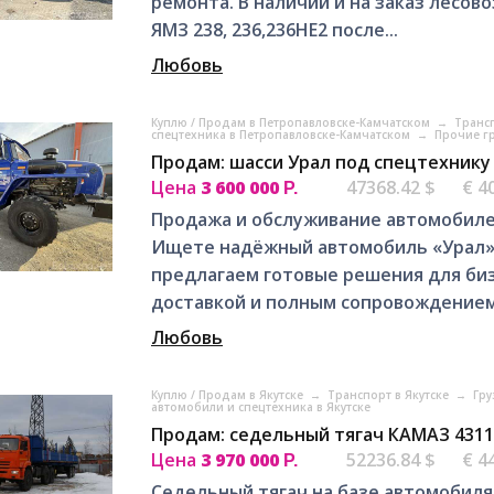
ремонта. В наличии и на заказ лесов
ЯМЗ 238, 236,236НЕ2 после...
Любовь
Куплю / Продам в Петропавловске-Камчатском
→
Транс
спецтехника в Петропавловске-Камчатском
→
Прочие г
Продам: шасси Урал под спецтехнику
Цена
3 600 000
47368.42 $
€ 4
Р.
Продажа и обслуживание автомобилей
Ищете надёжный автомобиль «Урал»
предлагаем готовые решения для би
доставкой и полным сопровождением!
Любовь
Куплю / Продам в Якутске
→
Транспорт в Якутске
→
Гру
автомобили и спецтехника в Якутске
Продам: седельный тягач КАМАЗ 4311
Цена
3 970 000
52236.84 $
€ 4
Р.
Седельный тягач на базе автомобиля 