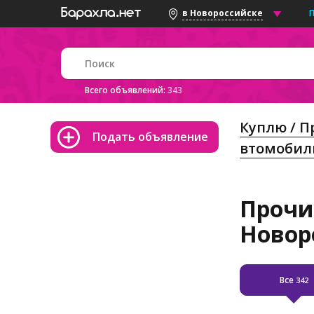
в Новороссийске
Всего объявлений:
343
Куплю / 
Подать объявление
втомобил
Прочи
Новор
Все
342