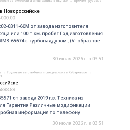
зовые автомобили и спецтехника в Якутске
→
Прочие грузовые
 в Новороссийске
5000.00
202-0311-60М от завода изготовителя
яца или 100 т.км. пробег Год изготовления
С ЯМЗ-65674 с турбонаддувом , (V- образное
30 июля 2026 г. в 03:51
е
→
Грузовые автомобили и спецтехника в Хабаровске
→
ке
оссийске
6888.89
571 от завода 2019 г.в. Техника из
еля Гарантия Различные модификации
одробная информация по телефону
30 июля 2026 г. в 03:51