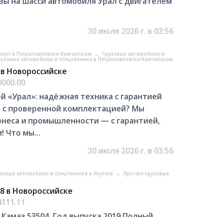
озы на шасси автомобиля Урал с двигателем
30 июля 2026 г. в 03:56
порт в Петропавловске-Камчатском
→
Грузовые автомобили и
рузовые автомобили и спецтехника в Петропавловске-Камчатском
 в Новороссийске
0000.00
 «Урал»: надёжная техника с гарантией
 с проверенной комплектацией? Мы
знеса и промышленности — с гарантией,
 Что мы...
30 июля 2026 г. в 03:56
зовые автомобили и спецтехника в Якутске
→
Прочие грузовые
8 в Новороссийске
4111.11
Камаз 53504, Год выпуска 2019 Полный