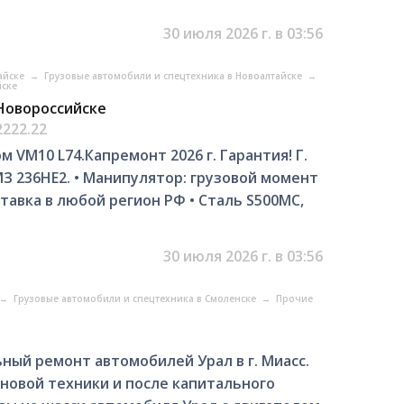
30 июля 2026 г. в 03:56
айске
→
Грузовые автомобили и спецтехника в Новоалтайске
→
йске
 Новороссийске
2222.22
 VM10 L74.Капремонт 2026 г. Гарантия! Г.
МЗ 236НЕ2. • Манипулятор: грузовой момент
Доставка в любой регион РФ • Сталь S500MC,
30 июля 2026 г. в 03:56
→
Грузовые автомобили и спецтехника в Смоленске
→
Прочие
ый ремонт автомобилей Урал в г. Миасс.
новой техники и после капитального