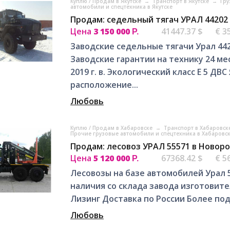
Куплю / Продам в Якутске
→
Транспорт в Якутске
→
Гру
автомобили и спецтехника в Якутске
Продам: седельный тягач УРАЛ 44202
Цена
3 150 000
41447.37 $
€ 3
Р.
Заводские седельные тягачи Урал 44
Заводские гарантии на технику 24 мес
2019 г. в. Экологический класс Е 5 ДВ
расположение...
Любовь
Куплю / Продам в Хабаровске
→
Транспорт в Хабаровск
Прочие грузовые автомобили и спецтехника в Хабаровс
Продам: лесовоз УРАЛ 55571 в Новор
Цена
5 120 000
67368.42 $
€ 5
Р.
Лесовозы на базе автомобилей Урал 55
наличия со склада завода изготовит
Лизинг Доставка по России Более п
Любовь