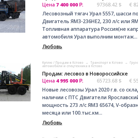
Цена
7 400 000
97368.42 $
€ 8
Р.
Лесовозный тягач Урал 5557, шасси п
Двигатель ЯМЗ-236НЕ2, 230 л/с или ЯМ
Топливная аппаратура Россия(не капр
автомобиля Урал выполним монтаж...
Любовь
Куплю / Продам в Кстово
→
Транспорт в Кстово
→
Груз
автомобили и спецтехника в Кстово
Продам: лесовоз в Новороссийске
Цена
4 995 000
65723.68 $
€ 5
Р.
Новые лесовозы Урал 2020 г.в. со скл
наличии с ПТС Двигатели Ярославски
мощность 273 л/с ЯМЗ 65674, V-образ
месяца или 100.тыс.км...
Любовь