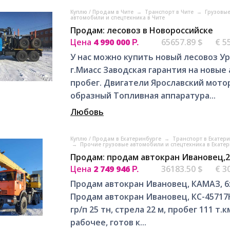
Куплю / Продам в Чите
→
Транспорт в Чите
→
Грузовые
автомобили и спецтехника в Чите
Продам: лесовоз в Новороссийске
Цена
4 990 000
65657.89 $
€ 5
Р.
У нас можно купить новый лесовоз Ура
г.Миасс Заводская гарантия на новые
пробег. Двигатели Ярославский мотор
образный Топливная аппаратура...
Любовь
Куплю / Продам в Екатеринбурге
→
Транспорт в Екатер
→
Прочие грузовые автомобили и спецтехника в Екате
Продам: продам автокран Ивановец,
Цена
2 749 946
36183.50 $
€ 3
Р.
Продам автокран Ивановец, КАМАЗ, 6х6
Продам автокран Ивановец, КС-45717К-
гр/п 25 тн, стрела 22 м, пробег 111 т
рабочее, готов к...