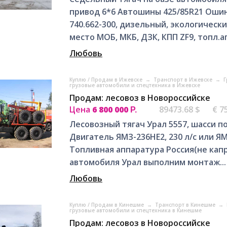
привод 6*6 Автошины 425/85R21 Оши
740.662-300, дизельный, экологическ
место МОБ, МКБ, ДЗК, КПП ZF9, топл.ап.
Любовь
Куплю / Продам в Ижевске
→
Транспорт в Ижевске
→
Г
грузовые автомобили и спецтехника в Ижевске
Продам: лесовоз в Новороссийске
Цена
6 800 000
89473.68 $
€ 7
Р.
Лесовозный тягач Урал 5557, шасси п
Двигатель ЯМЗ-236НЕ2, 230 л/с или ЯМ
Топливная аппаратура Россия(не капр
автомобиля Урал выполним монтаж...
Любовь
Куплю / Продам в Кинешме
→
Транспорт в Кинешме
→
грузовые автомобили и спецтехника в Кинешме
Продам: лесовоз в Новороссийске