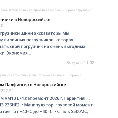
зовые автомобили и спецтехника в Москве
→
Прочие грузовые
зчики в Новороссийске
10
грузчики ,мини экскаваторы Mы
пу вилoчныx пoгpузчикoв, которaя
дaть свoй пoгpузчик на очень выгодныx
и. Экономия...
Вчера в 11:08
рузовые автомобили и спецтехника в Брянске
→
Прочие
ом Палфингер в Новороссийске
2222.22
 VM10 L74.Капремонт 2026 г. Гарантия! Г.
МЗ 236НЕ2. • Манипулятор: грузовой момент
аботает от −40∘C до +40∘C. • Сталь S500MC,