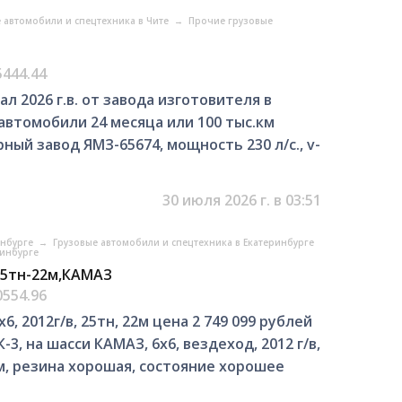
 автомобили и спецтехника в Чите
→
Прочие грузовые
5444.44
л 2026 г.в. от завода изготовителя в
 автомобили 24 месяца или 100 тыс.км
ный завод ЯМЗ-65674, мощность 230 л/с., v-
30 июля 2026 г. в 03:51
инбурге
→
Грузовые автомобили и спецтехника в Екатеринбурге
ринбурге
25тн-22м,КАМАЗ
0554.96
, 2012г/в, 25тн, 22м цена 2 749 099 рублей
3, на шасси КАМАЗ, 6х6, вездеход, 2012 г/в,
.км, резина хорошая, состояние хорошее