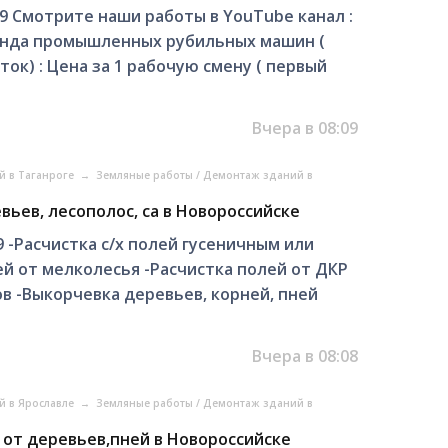
9 Смотрите наши работы в YouTube канал :
енда промышленных рубильных машин (
ок) : Цена за 1 рабочую смену ( первый
Вчера в 08:09
й в Таганроге
→
Земляные работы / Демонтаж зданий в
ьев, лесополос, са в Новороссийске
 -Расчистка с/х полей гусеничным или
й от мелколесья -Расчистка полей от ДКР
ов -Выкорчевка деревьев, корней, пней
Вчера в 08:08
й в Ярославле
→
Земляные работы / Демонтаж зданий в
от деревьев,пней в Новороссийске