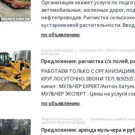
Организация окажет услуги по подго
автомобильных, железных дорог, под
нефтепроводов. Расчистка сельскохо
кустарниковой растительности. Ввод
по объявлению
Услуги в Белгороде
→
Строительство, ремонт помещен
Белгороде
Предложение: расчистка с/х полей, р
РАБОТАЕМ ТОЛЬКО С ОРГАНИЗАЦИЯМ
КРУГЛОСУТОЧНО ЗВОНИ ТЕЛ: 8(925)57
канал : МУЛЬЧЕР EXPERT/Антон Хатун
МУЛЬЧЕР ЭКСПЕРТ . Цены на услуги со
по объявлению
Услуги в Ростове-на-Дону
→
Строительство, ремонт по
зданий в Ростове-на-Дону
Предложение: аренда мульчера и ру