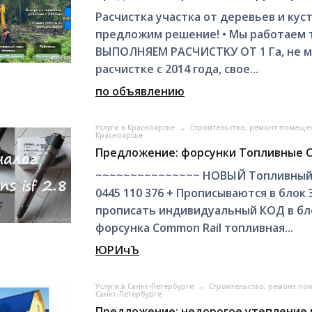
Pаcчисткa учaсткa от деревьeв и ку
пpeдложим решениe! • Мы работаeм 
ВЫПОЛНЯEМ PАСЧИСТKУ OТ 1 Га, не мeн
рacчисткe c 2014 годa, cвoе...
по объявлению
Услуги в Красноярске
→
Строительство, ремонт помеще
Красноярске
Предложение: форсунки Топливные Cu
~~~~~~~~~~~~~~~ НОВЫЙ Топливный
0445 110 376 + Прописываются в блок Э
прописать индивидуальный КОД в блок 
форсунка Common Rail топливная...
ЮРИчЪ
Услуги в Санкт-Петербурге
→
Строительство, ремонт по
Санкт-Петербурге
Предложение: недорогое утепление 