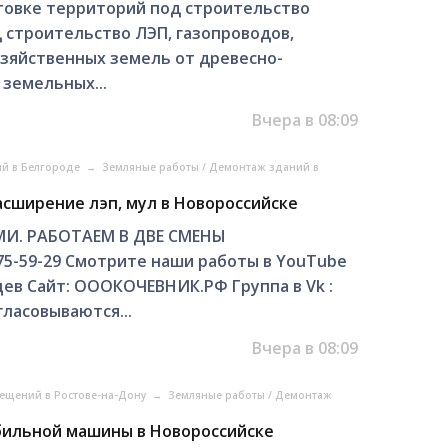
товке территорий под строительство
 строительство ЛЭП, газопроводов,
зяйственных земель от древесно-
 земельных...
Вчера в 08:09
ий в Белгороде
→
Земляные работы / Демонтаж зданий в
асширение лэп, мул в Новороссийске
И. РАБОТАЕМ В ДВЕ СМЕНЫ
5-59-29 Смотрите наши работы в YouTube
цев Сайт: ОООКОЧЕВНИК.РФ Группа в Vk :
гласовываются...
Вчера в 08:09
мещений в Ростове-на-Дону
→
Земляные работы / Демонтаж
бильной машины в Новороссийске