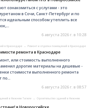
ют ознакомиться с услугами - это
уретаном в Сочи, Санкт-Петербург и по
яется идеальным способом утеплить все
к,...
6 августа 2026 г. в 10:28
ний в Краснодаре
→
Ремонт и отделка помещений в Краснодаре
оимости ремонта в Краснодаре
монт, или стоимость выполненного
заменил дорогие материалы на дешевые -
ценки стоимости выполненного ремонта
по...
6 августа 2026 г. в 08:57
ещений в Нижнем Тагиле
→
Строительство зданий в Нижнем
стране! в Новороссийске