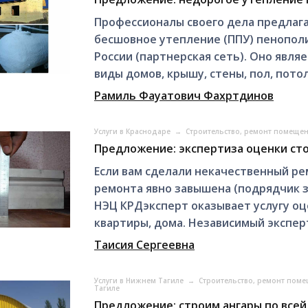
Профессионалы своего дела предлага
бесшовное утепление (ППУ) пенополи
России (партнерская сеть). Оно явл
виды домов, крышу, стены, пол, потоло
Рамиль Фауатович Фахртдинов
Услуги в Краснодаре
→
Строительство, ремонт помеще
Предложение: экспертиза оценки ст
Если вам сделали некачественный ре
ремонта явно завышена (подрядчик 
НЭЦ КРДэксперт оказывает услугу о
квартиры, дома. Независимый эксперт 
Таисия Сергеевна
Услуги в Нижнем Тагиле
→
Строительство, ремонт пом
Тагиле
Предложение: строим ангары по всей 