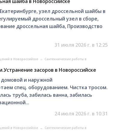
ьная шайба в Новороссийске
Екатеринбурге, узел дроссельной шайбы в
гулируемый дроссельный узел в сборе,
ование дроссельная шайба, Производство
31 июля 2026 г. в 12:25
щений в Новороссийске
→
Сантехнические работы в
.Устранение засоров в Новороссийске
и домовой и наружной
отаем спец. оборудованием. Чистка тросом.
лась труба, забилась ванна, забилась
ационной...
24 июля 2026 г. в 10:31
щений в Новороссийске
→
Сантехнические работы в