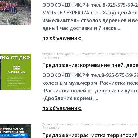
ОООКОЧЕВНИК.РФ тел. 8-925-575-59-2
МУЛЬЧЕР EXPERT/Антон Хатунцев Ар
измельчитель стволов деревьев и вет
день 1 час доставка и 7 часов...
по объявлению
Услуги в Таганроге
→
Строительство, ремонт помещени
Таганроге
Предложение: корчевание пней, дерев
ОООКОЧЕВНИК.РФ тел.8-925-575-59-29
колесным мульчером -Расчистка поле
-Расчистка полей от деревьев и куст
-Дробление корней ,...
по объявлению
Услуги в Ярославле
→
Строительство, ремонт помещени
Ярославле
Предложение: расчистка территорий 