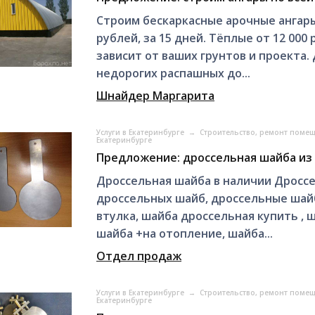
Строим бескаркасные арочные ангары 
рублей, за 15 дней. Тёплые от 12 000 р
зависит от ваших грунтов и проекта.
недорогих распашных до...
Шнайдер Маргарита
Услуги в Екатеринбурге
→
Строительство, ремонт поме
Екатеринбурге
Предложение: дроссельная шайба из 
Дроссельная шайба в наличии Дроссе
дроссельных шайб, дроссельные шайб
втулка, шайба дроссельная купить , 
шайба +на отопление, шайба...
Отдел продаж
Услуги в Екатеринбурге
→
Строительство, ремонт поме
Екатеринбурге