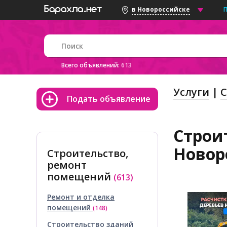
в Новороссийске
Всего объявлений:
613
Услуги
С
Подать объявление
Строи
Новор
Строительство,
ремонт
помещений
(613)
Ремонт и отделка
помещений
(148)
Строительство зданий