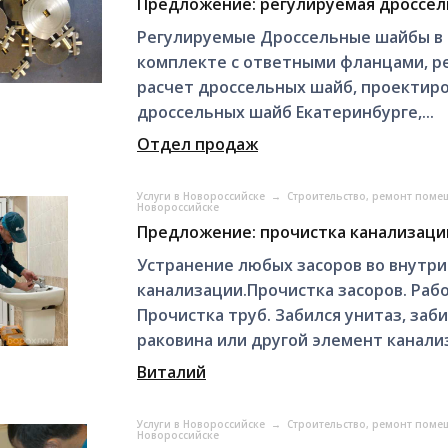
Предложение: регулируемая дроссел
Регулируемые Дроссельные шайбы в 
комплекте с ответными фланцами, ре
расчет дроссельных шайб, проектир
дроссельных шайб Екатеринбурге,...
Отдел продаж
Услуги в Новороссийске
→
Строительство, ремонт поме
Новороссийске
Предложение: прочистка канализации
Устранение любых засоров во внутр
канализации.Прочистка засоров. Раб
Прочистка труб. Забился унитаз, заби
раковина или другой элемент канализ
Виталий
Услуги в Новороссийске
→
Строительство, ремонт поме
Новороссийске